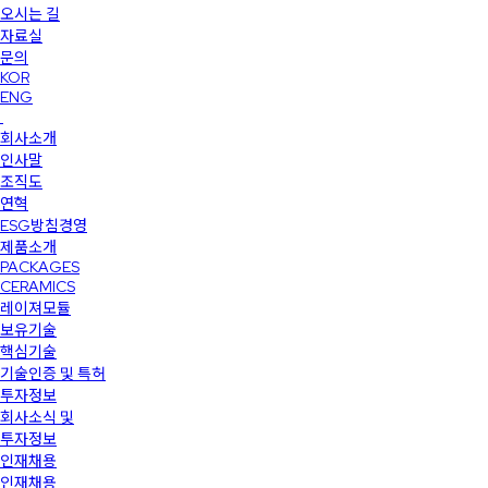
오시는 길
자료실
문의
KOR
ENG
회사소개
인사말
조직도
연혁
ESG방침경영
제품소개
PACKAGES
CERAMICS
레이져모듈
보유기술
핵심기술
기술인증 및 특허
투자정보
회사소식 및
투자정보
인재채용
인재채용