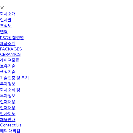
회사소개
인사말
조직도
연혁
ESG방침경영
제품소개
PACKAGES
CERAMICS
레이져모듈
보유기술
핵심기술
기술인증 및 특허
투자정보
회사소식 및
투자정보
인재채용
인재채용
인사제도
채용안내
Contact Us
해외 대리점